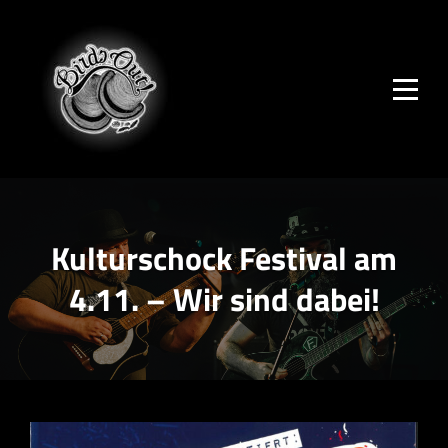
Skip
to
content
Kulturschock Festival am
4.11. – Wir sind dabei!
Beitrags-