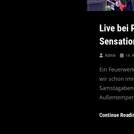
Live bei
Sensation
Admin
14. 
Ein Feuerwerk
wir schon imm
Samstagabend
Außentempera
Continue Readi