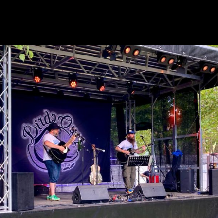
Kneipenzeit“
In
Urbar
Am
14.10.22