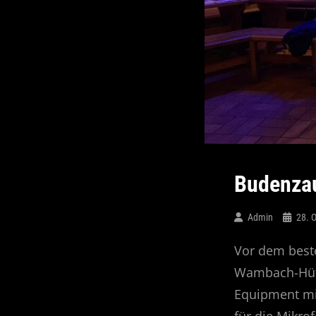
Budenzau
Admin
28. 
Vor dem beste
Wambach-Hütte
Equipment mit