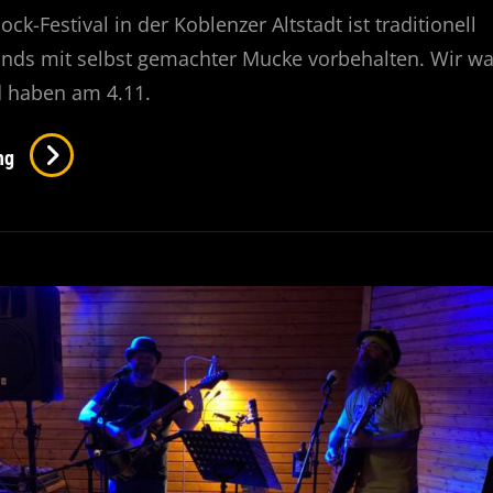
ck-Festival in der Koblenzer Altstadt ist traditionell
ands mit selbst gemachter Mucke vorbehalten. Wir w
d haben am 4.11.
Kulturschock-
ng
Festival
In
Koblenz
04.11.22