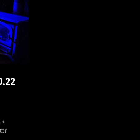
0.22
es
ter