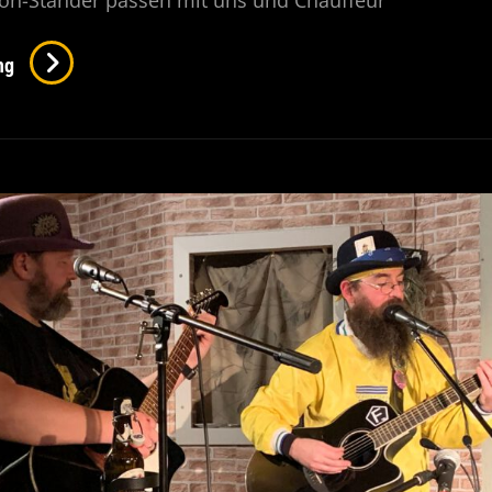
fon-Ständer passen mit uns und Chauffeur
Budenzauber
ng
In
Der
Wambachhütte
Am
28.10.22