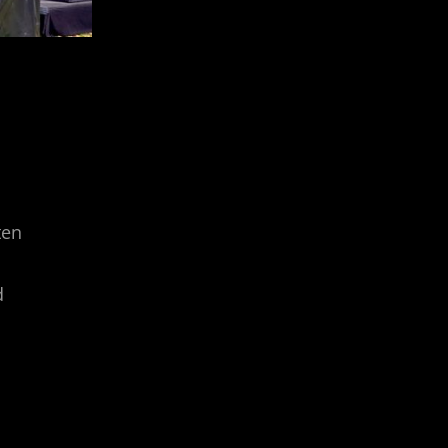
ten
d