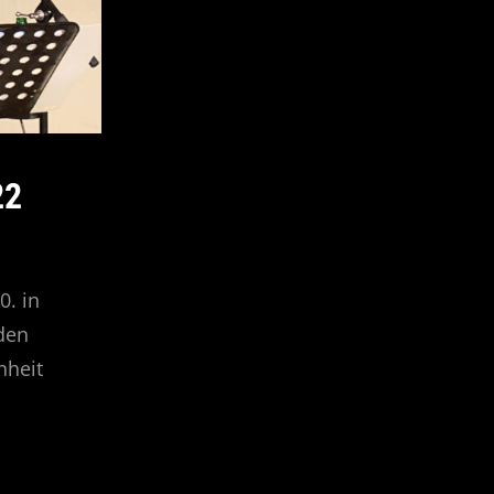
22
0. in
rden
nheit