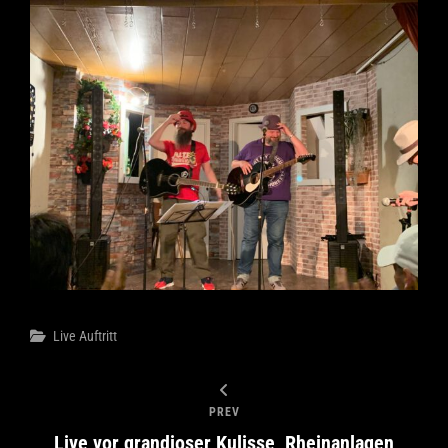
Categories
Live Auftritt
PREV
Live vor grandioser Kulisse, Rheinanlagen